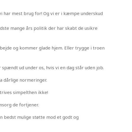
 vi har mest brug for! Og vi er i kæmpe underskud
idste mange års politik der har skabt de usikre
arbejde og kommer glade hjem. Eller trygge i troen
r spændt ud under os, hvis vi en dag står uden job.
ga dårlige normeringer.
 trives simpelthen ikke!
msorg de fortjener.
n bedst mulige støtte mod et godt og