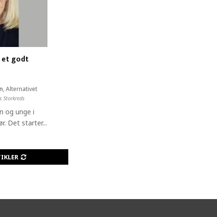
 et godt
en
,
Alternativet
s Storkreds
n og unge i
r. Det starter...
TIKLER