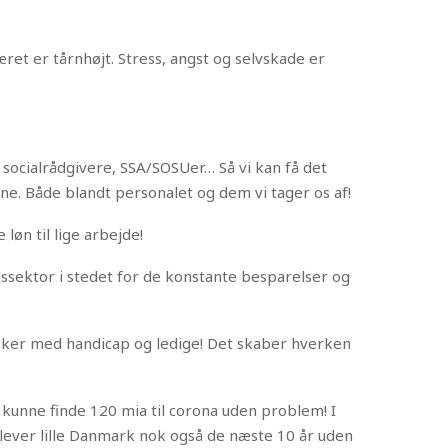
æret er tårnhøjt. Stress, angst og selvskade er
 socialrådgivere, SSA/SOSUer… Så vi kan få det
ne. Både blandt personalet og dem vi tager os af!
løn til lige arbejde!
sektor i stedet for de konstante besparelser og
esker med handicap og ledige! Det skaber hverken
 kunne finde 120 mia til corona uden problem! I
rlever lille Danmark nok også de næste 10 år uden