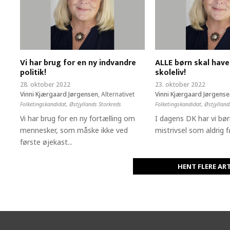
Vi har brug for en ny indvandre
ALLE børn skal have
politik!
skoleliv!
28. oktober 2022
23. oktober 2022
Vinni Kjærgaard Jørgensen
,
Alternativet
Vinni Kjærgaard Jørgens
Folketingskandidat, Østjyllands Storkreds
Folketingskandidat, Østjylland
Vi har brug for en ny fortælling om
I dagens DK har vi bør
mennesker, som måske ikke ved
mistrivsel som aldrig fø
første øjekast...
HENT FLERE AR