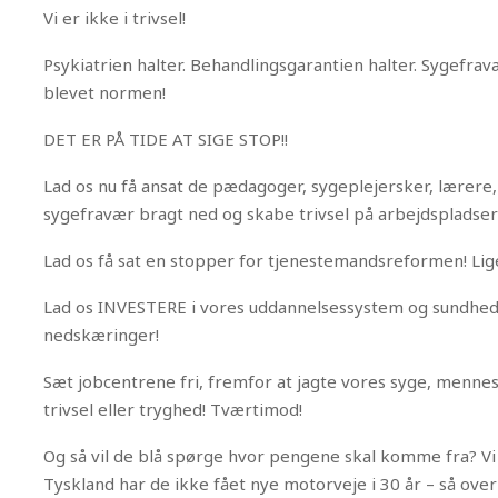
Vi er ikke i trivsel!
Psykiatrien halter. Behandlingsgarantien halter. Sygefrav
blevet normen!
DET ER PÅ TIDE AT SIGE STOP!!
Lad os nu få ansat de pædagoger, sygeplejersker, lærere,
sygefravær bragt ned og skabe trivsel på arbejdspladser
Lad os få sat en stopper for tjenestemandsreformen! Lige 
Lad os INVESTERE i vores uddannelsessystem og sundheds
nedskæringer!
Sæt jobcentrene fri, fremfor at jagte vores syge, menn
trivsel eller tryghed! Tværtimod!
Og så vil de blå spørge hvor pengene skal komme fra? Vi
Tyskland har de ikke fået nye motorveje i 30 år – så ove