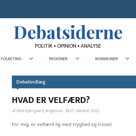
Debatsiderne
POLITIK • OPINION • ANALYSE
FOLKETING
REGIONER
KOMMUNER
Debatindlæg
HVAD ER VELFÆRD?
af
Vinni Kjærgaard Jørgensen
27. oktober 2022
For mig, er velfærd lig med tryghed og trivsel.