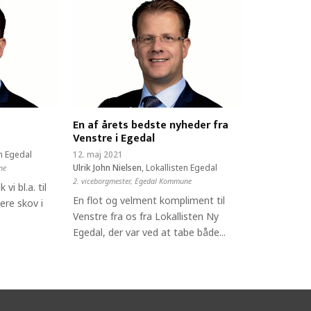
En af årets bedste nyheder fra
Venstre i Egedal
en Egedal
12. maj 2021
Ulrik John Nielsen
,
Lokallisten Egedal
ne
2. viceborgmester, Egedal Kommune
vi bl.a. til
En flot og velment kompliment til
ere skov i
Venstre fra os fra Lokallisten Ny
Egedal, der var ved at tabe både...