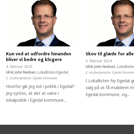
Kun ved at udfordre hinanden
Skov til glæde for alle
bliver vi bedre og klogere
9. februar 2024
4. februar 2025
Ulrik John Nielsen
,
Lokallist
Ulrik John Nielsen
,
Lokallisten Egedal
2. viceborgmester, Egedal Kommu
2. viceborgmester, Egedal Kommune
I Lokallisten Ny Egedal gik 
Hvorfor gik jeg ind i politik i Egedal?
valg på at få etableret m
Jeg syntes, at det at være i
Egedal kommune, og...
lokalpolitik i Egedal kommune...