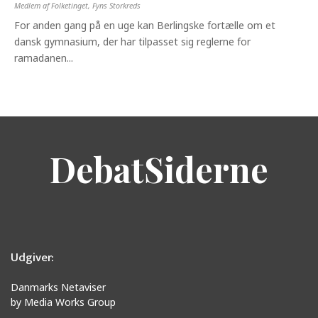
Medlem af Folketinget, Fyns Storkreds
For anden gang på en uge kan Berlingske fortælle om et
dansk gymnasium, der har tilpasset sig reglerne for
ramadanen...
DebatSiderne
Udgiver:
Danmarks Netaviser
by Media Works Group