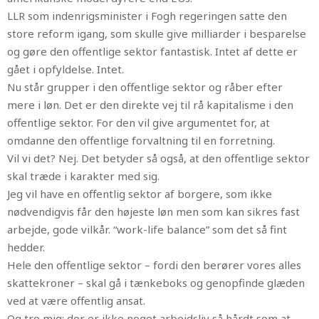
LLR som indenrigsminister i Fogh regeringen satte den
store reform igang, som skulle give milliarder i besparelse
og gøre den offentlige sektor fantastisk. Intet af dette er
gået i opfyldelse. Intet.
Nu står grupper i den offentlige sektor og råber efter
mere i løn. Det er den direkte vej til rå kapitalisme i den
offentlige sektor. For den vil give argumentet for, at
omdanne den offentlige forvaltning til en forretning.
Vil vi det? Nej. Det betyder så også, at den offentlige sektor
skal træde i karakter med sig.
Jeg vil have en offentlig sektor af borgere, som ikke
nødvendigvis får den højeste løn men som kan sikres fast
arbejde, gode vilkår. “work-life balance” som det så fint
hedder.
Hele den offentlige sektor – fordi den berører vores alles
skattekroner – skal gå i tænkeboks og genopfinde glæden
ved at være offentlig ansat.
Og tro mig; der er ikke noget arbejdsliv så hårdt som at