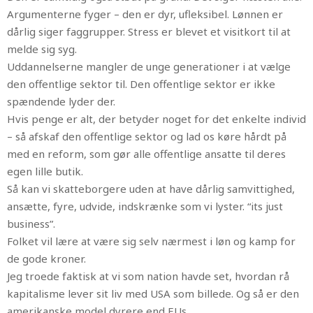
Argumenterne fyger – den er dyr, ufleksibel. Lønnen er
dårlig siger faggrupper. Stress er blevet et visitkort til at
melde sig syg.
Uddannelserne mangler de unge generationer i at vælge
den offentlige sektor til. Den offentlige sektor er ikke
spændende lyder der.
Hvis penge er alt, der betyder noget for det enkelte individ
– så afskaf den offentlige sektor og lad os køre hårdt på
med en reform, som gør alle offentlige ansatte til deres
egen lille butik.
Så kan vi skatteborgere uden at have dårlig samvittighed,
ansætte, fyre, udvide, indskrænke som vi lyster. “its just
business”.
Folket vil lære at være sig selv nærmest i løn og kamp for
de gode kroner.
Jeg troede faktisk at vi som nation havde set, hvordan rå
kapitalisme lever sit liv med USA som billede. Og så er den
amerikanske model dyrere end EUs.