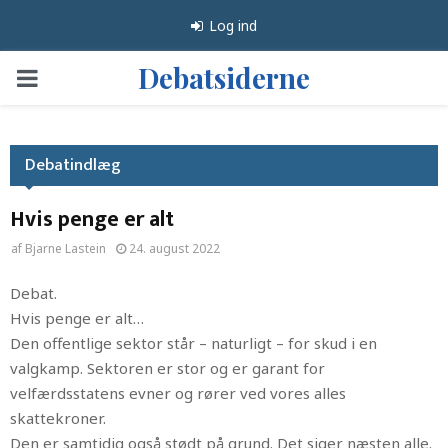
Log ind
Debatsiderne
PRIMARY
MENU
Debatindlæg
Hvis penge er alt
af
Bjarne Lastein
24. august 2022
Debat.
Hvis penge er alt…
Den offentlige sektor står – naturligt – for skud i en
valgkamp. Sektoren er stor og er garant for
velfærdsstatens evner og rører ved vores alles
skattekroner.
Den er samtidig også stødt på grund. Det siger næsten alle.