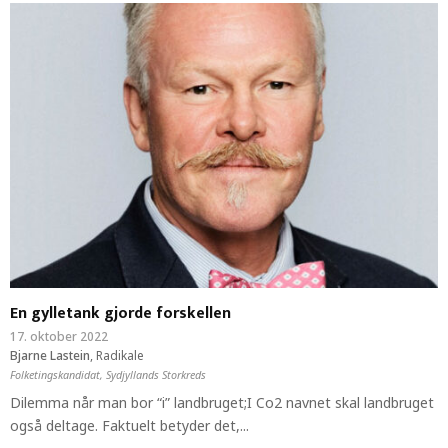
En gylletank gjorde forskellen
17. oktober 2022
Bjarne Lastein
,
Radikale
Folketingskandidat, Sydjyllands Storkreds
Dilemma når man bor “i” landbruget;I Co2 navnet skal landbruget
også deltage. Faktuelt betyder det,...