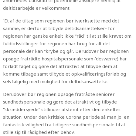
anderledes budskab til potentielle ansøgere nemlig at
deltidsarbejde er velkomment.
`Et af de tiltag som regionen bør iværksætte med det
samme, er derfor at tilbyde deltidsansættelser- for
regionen har ganske enkelt ikke “råd” til at stille kravet om
fuldtidsstillinger for regionen har brug for alt det
personale der kan “krybe og gå”. Derudover bør regionen
opsøge fratrådte hospitalspersonale som (desværre) har
forladt faget og gøre det attraktivt at tilbyde dem at
komme tilbage samt tilbyde et opkvalificeringsforløb og
selvfølgelig med mulighed for deltidsansættelse.
Derudover bør regionen opsøge fratrådte seniorer
sundhedspersonale og gøre det attraktivt og tilbyde
“skræddersyede” stillinger afstemt efter den enkeltes
situation. Under den kritiske Corona periode så man jo, en
fantastisk villighed fra tidligere sundhedspersonale til at
stille sig til rådighed efter behov.